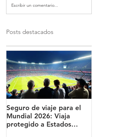
Escribir un comentario...
Posts destacados
Seguro de viaje para el
BUPA ¿Qué es
Mundial 2026: Viaja
qué es una de
protegido a Estados
principales a
Unidos, México y Canadá
del mundo?