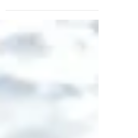
sencillos. Nuestros reembolsos son
digitales , pero si deseas puedes...