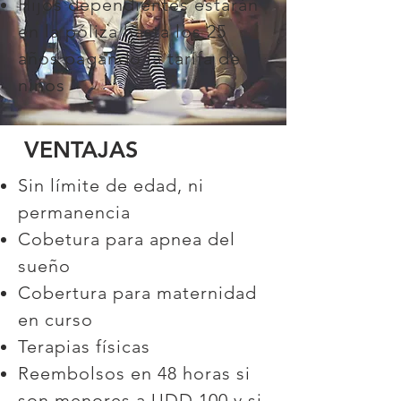
Hijos dependientes estarán
en la póliza hasta los 25
años pagando la tarifa de
niños
VENTAJAS
Sin límite de edad, ni
permanencia
Cobetura para apnea del
sueño
Cobertura para maternidad
en curso
Terapias físicas
Reembolsos en 48 horas si
son menores a UDD 100 y si