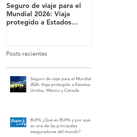
Seguro de viaje para el
BUPA ¿Qué es
Mundial 2026: Viaja
qué es una de
protegido a Estados
principales a
Unidos, México y Canadá
del mundo?
Posts recientes
Seguro de viaje para el Mundial
2026: Viaja protegido a Estados
Unidos, México y Canadá
BUPA ¿Qué es BUPA y por qué
es una de las principales
aseguradoras del mundo?