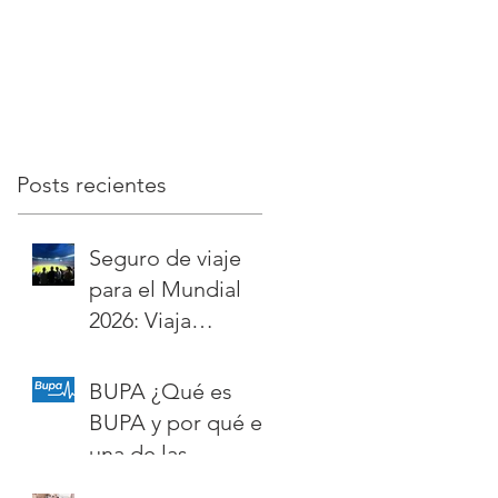
Estados Unidos,
aseguradoras del
México y Canadá
mundo?
Posts recientes
Seguro de viaje
para el Mundial
2026: Viaja
protegido a
Estados Unidos,
BUPA ¿Qué es
México y Canadá
BUPA y por qué es
una de las
principales