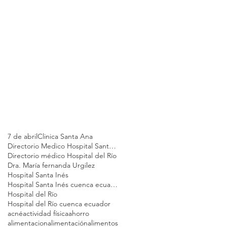
7 de abril
Clinica Santa Ana
Directorio Medico Hospital Santa Inés
Directorio médico Hospital del Río
Dra. María fernanda Urgilez
Hospital Santa Inés
Hospital Santa Inés cuenca ecuador
Hospital del Río
Hospital del Río cuenca ecuador
acné
actividad física
ahorro
alimentacion
alimentación
alimentos