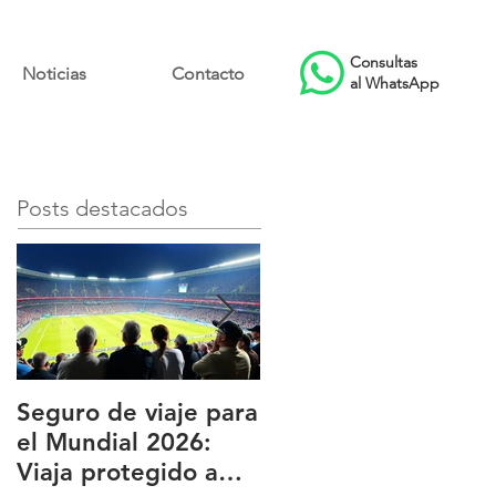
Consultas
Noticias
Contacto
al WhatsApp
Posts destacados
Seguro de viaje para
BUPA ¿Qué es BUP
el Mundial 2026:
y por qué es una de
Viaja protegido a
las principales