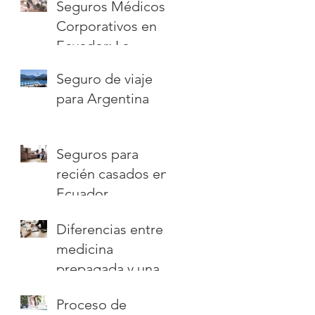
Seguros Médicos
aseguradoras del
Corporativos en
mundo?
Ecuador: La
Protección
Seguro de viaje
Perfecta para tu
para Argentina
Empresa
Seguros para
recién casados en
Ecuador
Diferencias entre
medicina
prepagada y una
póliza de salud
Proceso de