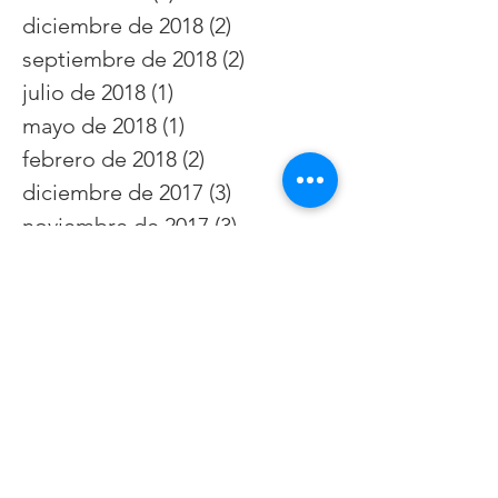
diciembre de 2018
(2)
2 entradas
septiembre de 2018
(2)
2 entradas
julio de 2018
(1)
1 entrada
mayo de 2018
(1)
1 entrada
febrero de 2018
(2)
2 entradas
diciembre de 2017
(3)
3 entradas
noviembre de 2017
(3)
3 entradas
Buscar por etiquetas
7 de abril
Clinica Santa Ana
Directorio Medico Hospital Santa Inés
Directorio médico Hospital del Río
Dra. María fernanda Urgilez
Hospital Santa Inés
Hospital Santa Inés cuenca ecuador
Hospital del Río
Hospital del Río cuenca ecuador
acné