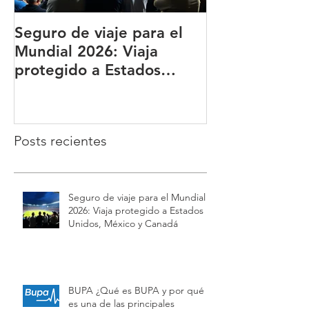
Seguro de viaje para el
BUPA ¿Qué es
Mundial 2026: Viaja
qué es una de
protegido a Estados
principales a
Unidos, México y Canadá
del mundo?
Posts recientes
Seguro de viaje para el Mundial
2026: Viaja protegido a Estados
Unidos, México y Canadá
BUPA ¿Qué es BUPA y por qué
es una de las principales