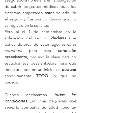
aseguradora no estaría en la obligación 
de cubrir los gastos médicos, pues los 
síntomas empezaron 
antes 
de adquirir 
el seguro y fue una condición que no 
se registró en la solicitud.
Pero si el 1 de septiembre en la 
aplicación del seguro, 
declaras
 que 
tienes dolores de estómago, 
tendrías 
cobertura 
para esta 
condición 
preexistente,
 por eso la clave para no 
escuchar esa desalentadora frase que 
mencionamos en un inicio, es 
declarar 
absolutamente 
TODO 
lo que se 
padeció. 
Cuando declaramos 
todas las 
condiciones
, 
por más pequeñas que 
sean
, la compañía de salud tiene un 