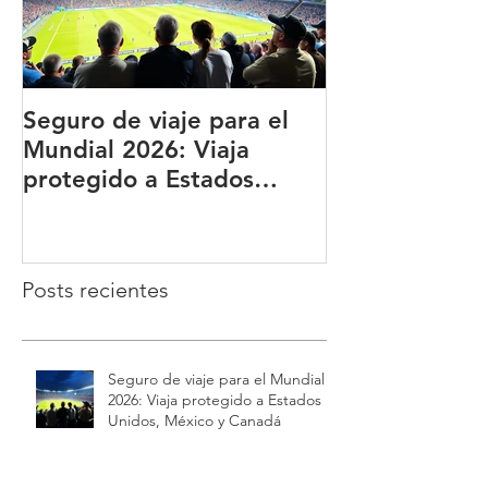
Seguro de viaje para el
BUPA ¿Qué es
Mundial 2026: Viaja
qué es una de
protegido a Estados
principales a
Unidos, México y Canadá
del mundo?
Posts recientes
Seguro de viaje para el Mundial
2026: Viaja protegido a Estados
Unidos, México y Canadá