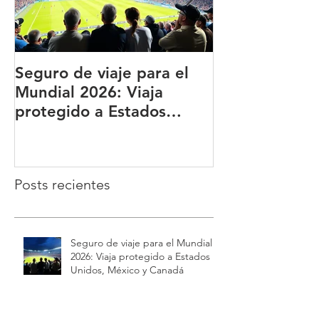
Seguro de viaje para el
BUPA ¿Qué es
Mundial 2026: Viaja
qué es una de
protegido a Estados
principales a
Unidos, México y Canadá
del mundo?
Posts recientes
Seguro de viaje para el Mundial
2026: Viaja protegido a Estados
Unidos, México y Canadá