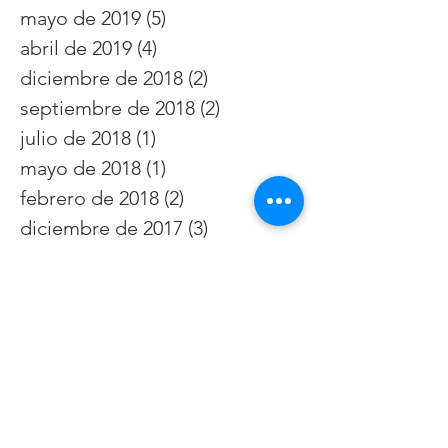
mayo de 2019
(5)
5 entradas
abril de 2019
(4)
4 entradas
diciembre de 2018
(2)
2 entradas
septiembre de 2018
(2)
2 entradas
julio de 2018
(1)
1 entrada
mayo de 2018
(1)
1 entrada
febrero de 2018
(2)
2 entradas
diciembre de 2017
(3)
3 entradas
noviembre de 2017
(3)
3 entradas
Buscar por etiquetas
7 de abril
Clinica Santa Ana
Directorio Medico Hospital Santa Inés
Directorio médico Hospital del Río
Dra. María fernanda Urgilez
Hospital Santa Inés