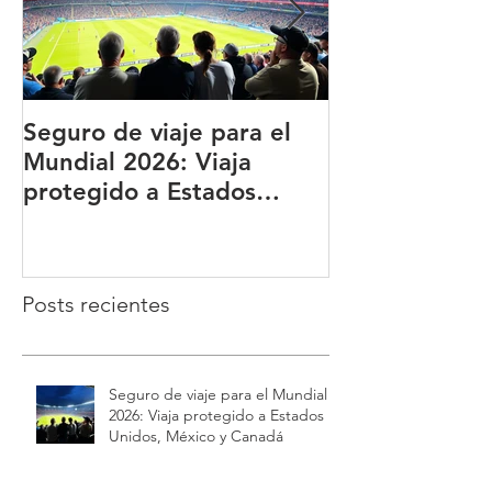
Seguro de viaje para el
BUPA ¿Qué es
Mundial 2026: Viaja
qué es una de
protegido a Estados
principales a
Unidos, México y Canadá
del mundo?
Posts recientes
Seguro de viaje para el Mundial
2026: Viaja protegido a Estados
Unidos, México y Canadá