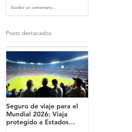
Escribir un comentario...
Posts destacados
Seguro de viaje para el
BUPA ¿Qué es
Mundial 2026: Viaja
qué es una de
protegido a Estados
principales a
Unidos, México y Canadá
del mundo?