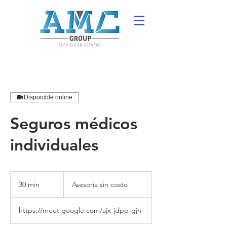
Disponible online
Seguros médicos
individuales
Asesoría
sin
30 min
3
Asesoría sin costo
costo
0
https://meet.google.com/ajx-jdpp-gjh
m
i