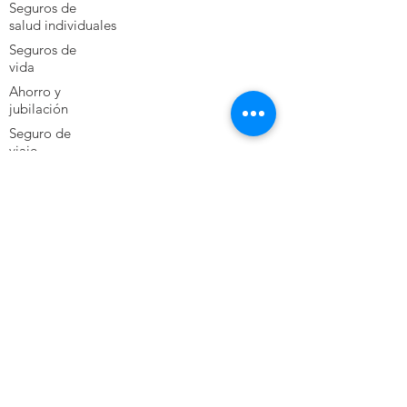
Seguros de
salud
individuales
Seguros de
vida
Ahorro y
jubilación
Seguro de
viaje
Seguro de
vehículos
Noticias
¿Por qué contratar un seguro de salud?
¿
Cuál es el mejor seguro de salud en
Ecuador?
Directorio medico Clinica Santa Ana
Directorio medico Hospital del Rio
Directorio medico Clinica Santa Ines
Directorio medico Hospital Monte Sinaí