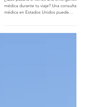
¿Qué pasaría si tienes una emergencia
médica durante tu viaje? Una consulta
médica en Estados Unidos puede
costar cientos o incluso miles de
dólares. Una hospitalización puede
representar un gasto que arruine por
completo tu experiencia. Por eso,
contar con un seguro de viaje para el
mundial no es un lujo. Es una
necesidad. ¿Qué cubre un seguro de
viaje para el Mundial? Dependiendo del
plan contratado, podrás acceder a
beneficios como: ✅ Asistencia médica
por enfermedad o acc