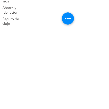
vida
Ahorro y
jubilación
Seguro de
viaje
Seguro de
vehículos
Noticias
¿Por qué contratar un seguro de salud?
¿
Cuál es el mejor seguro de salud en
Ecuador?
Directorio medico Clinica Santa Ana
Directorio medico Hospital del Rio
Directorio medico Clinica Santa Ines
Directorio medico Hospital Monte Sinaí
Jubilación Ecuador
Seguro de salud
internacional